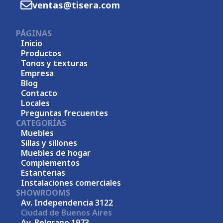
ventas@tisera.com
PÁGINAS
Inicio
Productos
Tonos y texturas
Empresa
Blog
Contacto
Locales
Preguntas frecuentes
CATEGORÍAS
Muebles
Sillas y sillones
Muebles de hogar
Complementos
Estanterias
Instalaciones comerciales
SHOWROOMS
Av. Independencia 3122
Ciudad de Buenos Aires
Av. Belgrano 1973