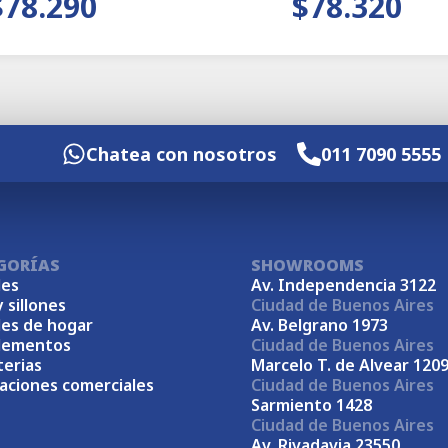
$78.290
$78.320
Chatea con nosotros
011 7090 5555
GORÍAS
SHOWROOMS
es
Av. Independencia 3122
y sillones
Ciudad de Buenos Aires
es de hogar
Av. Belgrano 1973
lementos
Ciudad de Buenos Aires
terias
Marcelo T. de Alvear 120
laciones comerciales
Ciudad de Buenos Aires
Sarmiento 1428
Ciudad de Buenos Aires
Av. Rivadavia 23550