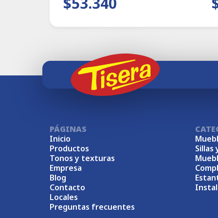
$53.340
PÁGINAS
CATE
Inicio
Muebl
Productos
Sillas 
Tonos y texturas
Muebl
Empresa
Comp
Blog
Estan
Contacto
Insta
Locales
Preguntas frecuentes