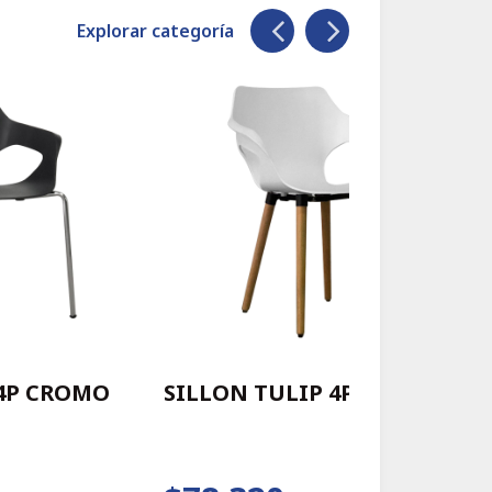
Explorar categoría
 4P CROMO
SILLON TULIP 4P WOOD