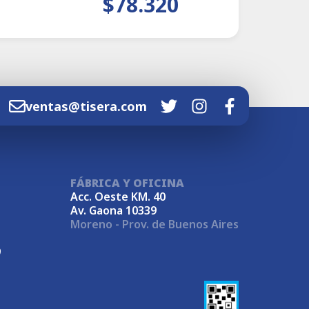
$78.320
ventas@tisera.com
FÁBRICA Y OFICINA
Acc. Oeste KM. 40
Av. Gaona 10339
Moreno - Prov. de Buenos Aires
9