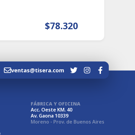
$78.320
ventas@tisera.com
FÁBRICA Y OFICINA
Acc. Oeste KM. 40
Av. Gaona 10339
Moreno - Prov. de Buenos Aires
9