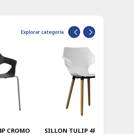
Explorar categoría
 4P CROMO
SILLON TULIP 4P WOOD