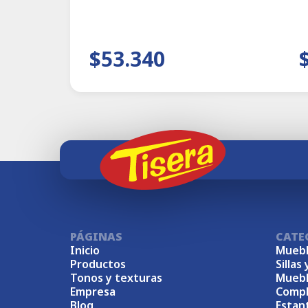
$53.340
PÁGINAS
CATE
Inicio
Muebl
Productos
Sillas 
Tonos y texturas
Muebl
Empresa
Comp
Blog
Estan