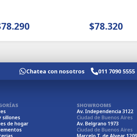
$78.290
$78.320
Chatea con nosotros
011 7090 5555
GORÍAS
SHOWROOMS
es
Av. Independencia 3122
y sillones
Ciudad de Buenos Aires
es de hogar
Av. Belgrano 1973
lementos
Ciudad de Buenos Aires
terias
Marcelo T. de Alvear 120