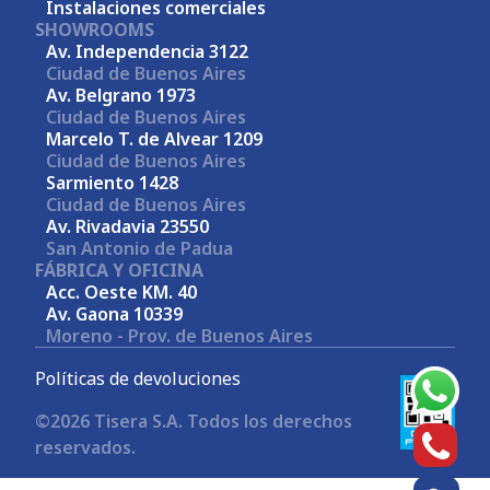
Instalaciones comerciales
SHOWROOMS
Av. Independencia 3122
Ciudad de Buenos Aires
Av. Belgrano 1973
Ciudad de Buenos Aires
Marcelo T. de Alvear 1209
Ciudad de Buenos Aires
Sarmiento 1428
Ciudad de Buenos Aires
Av. Rivadavia 23550
San Antonio de Padua
FÁBRICA Y OFICINA
Acc. Oeste KM. 40
Av. Gaona 10339
Moreno - Prov. de Buenos Aires
Políticas de devoluciones
©2026 Tisera S.A. Todos los derechos
reservados.