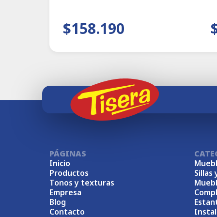
$158.190
PÁGINAS
CATE
Inicio
Muebl
Productos
Sillas 
Tonos y texturas
Muebl
Empresa
Comp
Blog
Estan
Contacto
Insta