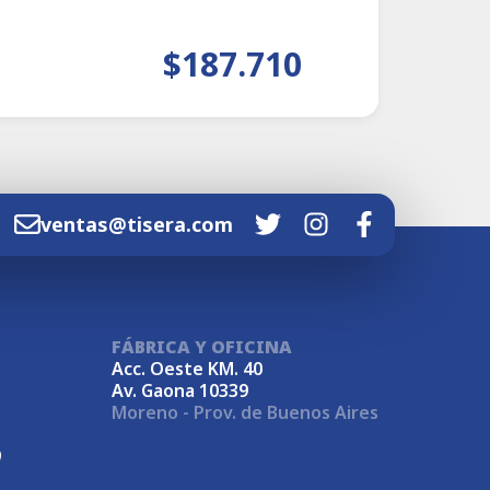
$187.710
ventas@tisera.com
FÁBRICA Y OFICINA
Acc. Oeste KM. 40
Av. Gaona 10339
Moreno - Prov. de Buenos Aires
9