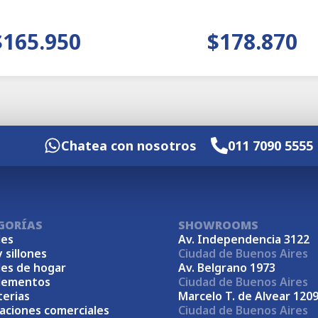
$165.950
$178.870
Chatea con nosotros
011 7090 5555
GORÍAS
SHOWROOMS
es
Av. Independencia 3122
y sillones
Ciudad de Buenos Aires
es de hogar
Av. Belgrano 1973
lementos
Ciudad de Buenos Aires
terias
Marcelo T. de Alvear 120
laciones comerciales
Ciudad de Buenos Aires