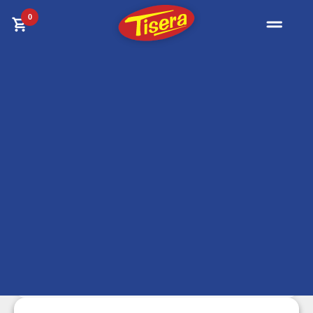
0
Filtrar resultados
Bibliotecas
Organizá libros, carpetas y documentación con
bibliotecas para oficinas, hogares y espacios
profesionales. Modelos abiertos, cerrados y de
guardado funcional.