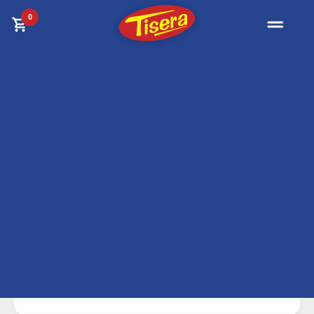
0
Filtrar resultados
Archivos Metálicos
Organizá documentación y espacios de trabajo
con archivos metálicos, ficheros, cajoneras y
muebles de guardado para oficina. Modelos
pensados para uso frecuente y espacios
profesionales.