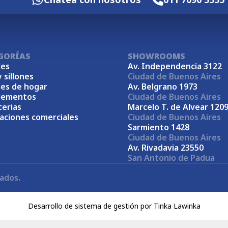
GORÍAS
SHOWROOMS
es
Av. Independencia 3122
y sillones
Ciudad de Buenos Aires
es de hogar
Av. Belgrano 1973
lementos
Ciudad de Buenos Aires
terias
Marcelo T. de Alvear 120
laciones comerciales
Ciudad de Buenos Aires
Sarmiento 1428
Ciudad de Buenos Aires
Av. Rivadavia 23550
San Antonio de Padua
ados.
Desarrollo de sistema de gestión
por
Tinka Lawinka