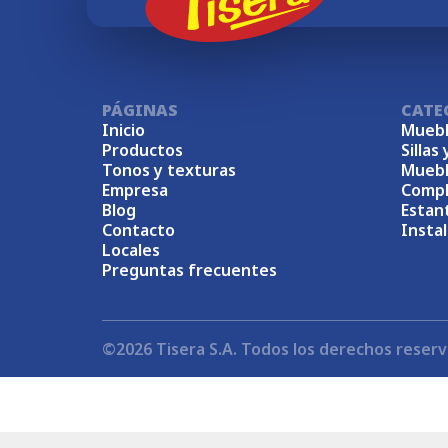
PÁGINAS
CATE
Inicio
Muebl
Productos
Sillas 
Tonos y texturas
Muebl
Empresa
Comp
Blog
Estan
Contacto
Insta
Locales
Preguntas frecuentes
©2026 Tisera S.A. Todos los derechos reserv